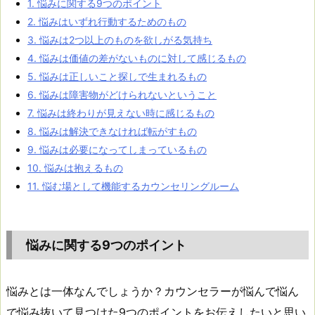
1.
悩みに関する9つのポイント
2.
悩みはいずれ行動するためのもの
3.
悩みは2つ以上のものを欲しがる気持ち
4.
悩みは価値の差がないものに対して感じるもの
5.
悩みは正しいこと探しで生まれるもの
6.
悩みは障害物がどけられないということ
7.
悩みは終わりが見えない時に感じるもの
8.
悩みは解決できなければ転がすもの
9.
悩みは必要になってしまっているもの
10.
悩みは抱えるもの
11.
悩む場として機能するカウンセリングルーム
悩みに関する9つのポイント
悩みとは一体なんでしょうか？カウンセラーが悩んで悩ん
で悩み抜いて見つけた9つのポイントをお伝えしたいと思い